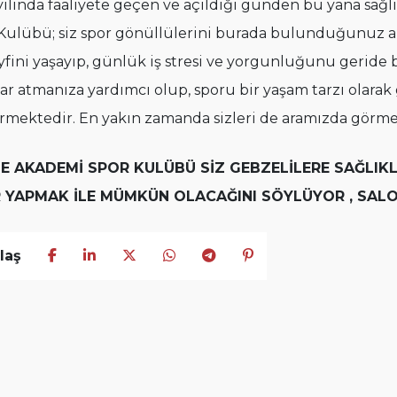
yılında faaliyete geçen ve açıldığı günden bu yana sağ
Kulübü; siz spor gönüllülerini burada bulunduğunuz an
yfini yaşayıp, günlük iş stresi ve yorgunluğunu geride 
ar atmanıza yardımcı olup, sporu bir yaşam tarzı olarak
rmektedir. En yakın zamanda sizleri de aramızda görm
E AKADEMİ SPOR KULÜBÜ SİZ GEBZELİLERE SAĞLIKL
 YAPMAK İLE MÜMKÜN OLACAĞINI SÖYLÜYOR , SAL
laş