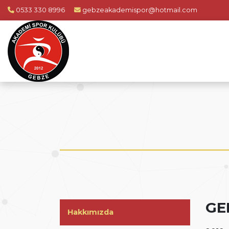
0533 330 8996
gebzeakademispor@hotmail.com
GE
Hakkımızda